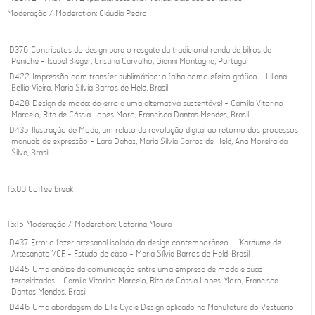
Moderação / Moderation: Cláudia Pedro
ID376 Contributos do design para o resgate da tradicional renda de bilros de
Peniche - Isabel Bieger, Cristina Carvalho, Gianni Montagna, Portugal
ID422 Impressão com transfer sublimático: a falha como efeito gráfico - Liliana
Bellio Vieira, Maria Sílvia Barros de Held, Brasil
ID428 Design de moda: do erro a uma alternativa sustentável - Camila Vitorino
Marcelo, Rita de Cássia Lopes Moro, Francisca Dantas Mendes, Brasil
ID435 Ilustração de Moda, um relato da revolução digital ao retorno dos processos
manuais de expressão - Lara Dahas, Maria Silvia Barros de Held, Ana Moreira da
Silva, Brasil
16:00 Coffee break
16:15 Moderação / Moderation: Catarina Moura
ID437 Erro: o fazer artesanal isolado do design contemporâneo - “Kardume de
Artesanato”/CE - Estudo de caso - Maria Sílvia Barros de Held, Brasil
ID445 Uma análise da comunicação entre uma empresa de moda e suas
terceirizadas - Camila Vitorino Marcelo, Rita de Cássia Lopes Moro, Francisca
Dantas Mendes, Brasil
ID446 Uma abordagem do Life Cycle Design aplicado na Manufatura do Vestuário