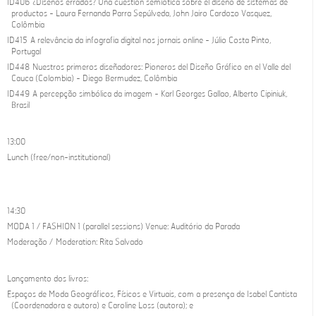
ID406 ¿Diseños errados? Una cuestión semiótica sobre el diseño de sistemas de
productos - Laura Fernanda Parra Sepúlveda, John Jairo Cardozo Vasquez,
Colômbia
ID415 A relevância da infografia digital nos jornais online - Júlio Costa Pinto,
Portugal
ID448 Nuestros primeros diseñadores: Pioneros del Diseño Gráfico en el Valle del
Cauca (Colombia) - Diego Bermudez, Colômbia
ID449 A percepção simbólica da imagem - Karl Georges Gallao, Alberto Cipiniuk,
Brasil
13:00
Lunch (free/non-institutional)
14:30
MODA 1 / FASHION 1 (parallel sessions) Venue: Auditório da Parada
Moderação / Moderation: Rita Salvado
Lançamento dos livros:
Espaços de Moda Geográficos, Físicos e Virtuais, com a presença de Isabel Cantista
(Coordenadora e autora) e Caroline Loss (autora); e