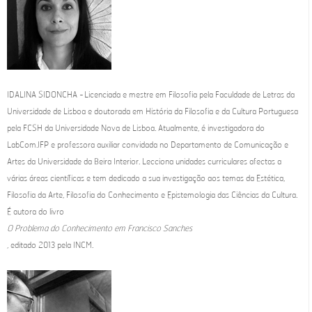
IDALINA SIDONCHA - Licenciada e mestre em Filosofia pela Faculdade de Letras da
Universidade de Lisboa e doutorada em História da Filosofia e da Cultura Portuguesa
pela FCSH da Universidade Nova de Lisboa. Atualmente, é investigadora do
LabCom.IFP e professora auxiliar convidada no Departamento de Comunicação e
Artes da Universidade da Beira Interior. Lecciona unidades curriculares afectas a
várias áreas científicas e tem dedicado a sua investigação aos temas da Estética,
Filosofia da Arte, Filosofia do Conhecimento e Epistemologia das Ciências da Cultura.
É autora do livro
O Problema do Conhecimento em Francisco Sanches
, editado 2013 pela INCM.