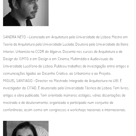
SANDRA NETO - Licenciada em Arquitetura pela Universidade de Lisboa; Mestre em
Teoria da Arquitetura pela Universidade Lusíada; Doutora pela Universidade da Beira
Interior. Urbanista na CCDR do Algarve. Docente nos cursos de Arquitetura e de
Design do ISMTG e em Design e em Cinema, Multimédia e Audiovisuais da
Universidade Lusófona de Lisboa. Publicou trabalhos de investigação entre artigos e
comunicações ligadas ao Desenho Criativo, ao Urbanismo e ao Projeto.
MIGUEL SANTIAGO - Director no Mestrado Integrado de Arquitectura na UBI. É
investigador do CITAD. É doutorado pela Universidade Técnica de Lisboa. Tem livros,
artigos e obra publicada. Tem orientado inúmeros estágios, várias dissertações de
mestrado e de doutoramento; organizado e participado num conjunto de
conferências, assim como em congressos e workshops nacionais e internacionais.