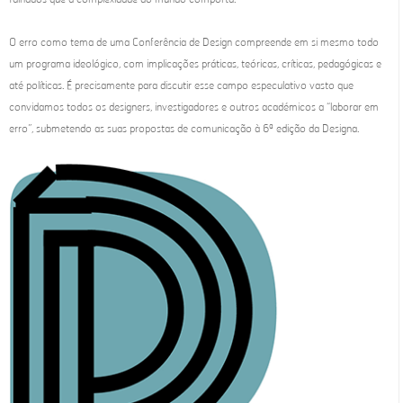
O erro como tema de uma Conferência de Design compreende em si mesmo todo
um programa ideológico, com implicações práticas, teóricas, críticas, pedagógicas e
até políticas. É precisamente para discutir esse campo especulativo vasto que
convidamos todos os designers, investigadores e outros académicos a “laborar em
erro”, submetendo as suas propostas de comunicação à 6ª edição da Designa.