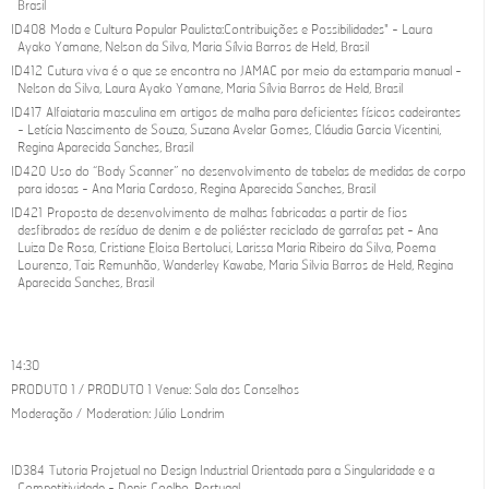
Brasil
ID408 Moda e Cultura Popular Paulista:Contribuições e Possibilidades" - Laura
Ayako Yamane, Nelson da Silva, Maria Sílvia Barros de Held, Brasil
ID412 Cutura viva é o que se encontra no JAMAC por meio da estamparia manual -
Nelson da Silva, Laura Ayako Yamane, Maria Sílvia Barros de Held, Brasil
ID417 Alfaiataria masculina em artigos de malha para deficientes físicos cadeirantes
- Letícia Nascimento de Souza, Suzana Avelar Gomes, Cláudia Garcia Vicentini,
Regina Aparecida Sanches, Brasil
ID420 Uso do “Body Scanner” no desenvolvimento de tabelas de medidas de corpo
para idosas - Ana Maria Cardoso, Regina Aparecida Sanches, Brasil
ID421 Proposta de desenvolvimento de malhas fabricadas a partir de fios
desfibrados de resíduo de denim e de poliéster reciclado de garrafas pet - Ana
Luiza De Rosa, Cristiane Eloisa Bertoluci, Larissa Maria Ribeiro da Silva, Poema
Lourenzo, Tais Remunhão, Wanderley Kawabe, Maria Silvia Barros de Held, Regina
Aparecida Sanches, Brasil
14:30
PRODUTO 1 / PRODUTO 1 Venue: Sala dos Conselhos
Moderação / Moderation: Júlio Londrim
ID384 Tutoria Projetual no Design Industrial Orientada para a Singularidade e a
Competitividade - Denis Coelho, Portugal