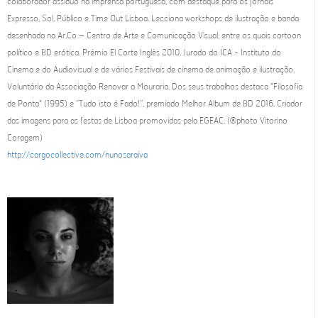
colaborador assíduo na imprensa portuguesa, com destaque para os jornais
Expresso, Sol, Público e Time Out Lisboa. Lecciona workshops de ilustração e banda
desenhada na Ar.Co – Centro de Arte e Comunicação Visual, entre os quais cartoon
político e BD erótica. Prémio El Corte Inglès 2010. Jurado do ICA - Instituto do
Cinema e do Audiovisual e de vários Festivais de cinema de animação e ilustração.
Voluntário da Associação Renovar a Mouraria. Dos seus trabalhos destaca "Filosofia
de Ponta" (1995) e “Tudo isto é Fado!”, premiado Melhor Album de BD 2016. Criador
das imagens para as festas de Lisboa promovidas pela EGEAC. (®photo Vitorino
Coragem)
http://cargocollective.com/nunosaraiva