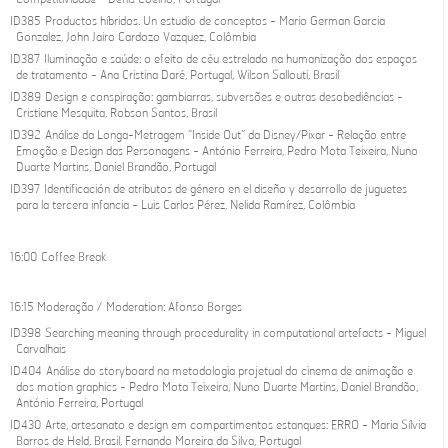
ID385 Productos híbridos. Un estudio de conceptos - Mario German Garcia
Gonzalez, John Jairo Cardozo Vazquez, Colômbia
ID387 Iluminação e saúde: o efeito de céu estrelado na humanização dos espaços
de tratamento - Ana Cristina Daré, Portugal, Wilson Sallouti, Brasil
ID389 Design e conspiração: gambiarras, subversões e outras desobediências -
Cristiane Mesquita, Robson Santos, Brasil
ID392 Análise da Longa-Metragem “Inside Out” da Disney/Pixar - Relação entre
Emoção e Design das Personagens - António Ferreira, Pedro Mota Teixeira, Nuno
Duarte Martins, Daniel Brandão, Portugal
ID397 Identificación de atributos de género en el diseño y desarrollo de juguetes
para la tercera infancia - Luis Carlos Pérez, Nelida Ramírez, Colômbia
16:00 Coffee Break
16:15 Moderação / Moderation: Afonso Borges
ID398 Searching meaning through procedurality in computational artefacts - Miguel
Carvalhais
ID404 Análise do storyboard na metodologia projetual do cinema de animação e
dos motion graphics - Pedro Mota Teixeira, Nuno Duarte Martins, Daniel Brandão,
António Ferreira, Portugal
ID430 Arte, artesanato e design em compartimentos estanques: ERRO - Maria Sílvia
Barros de Held, Brasil, Fernando Moreira da Silva, Portugal