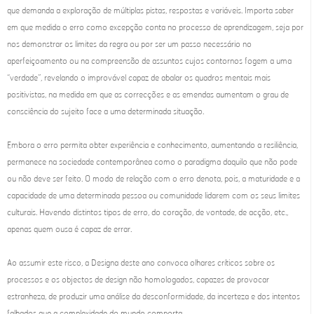
que demanda a exploração de múltiplas pistas, respostas e variáveis. Importa saber
em que medida o erro como excepção conta no processo de aprendizagem, seja por
nos demonstrar os limites da regra ou por ser um passo necessário no
aperfeiçoamento ou na compreensão de assuntos cujos contornos fogem a uma
“verdade”, revelando o improvável capaz de abalar os quadros mentais mais
positivistas, na medida em que as correcções e as emendas aumentam o grau de
consciência do sujeito face a uma determinada situação.
Embora o erro permita obter experiência e conhecimento, aumentando a resiliência,
permanece na sociedade contemporânea como o paradigma daquilo que não pode
ou não deve ser feito. O modo de relação com o erro denota, pois, a maturidade e a
capacidade de uma determinada pessoa ou comunidade lidarem com os seus limites
culturais. Havendo distintos tipos de erro, do coração, de vontade, de acção, etc.,
apenas quem ousa é capaz de errar.
Ao assumir este risco, a Designa deste ano convoca olhares críticos sobre os
processos e os objectos de design não homologados, capazes de provocar
estranheza, de produzir uma análise da desconformidade, da incerteza e dos intentos
falhados que a complexidade do mundo comporta.