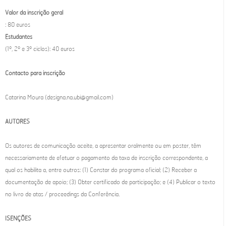
Valor da inscrição geral
: 80 euros
Estudantes
(1º, 2º e 3º ciclos): 40 euros
Contacto para inscrição
Catarina Moura (designa.na.ubi@gmail.com)
AUTORES
Os autores de comunicação aceite, a apresentar oralmente ou em poster, têm
necessariamente de efetuar o pagamento da taxa de inscrição correspondente, a
qual os habilita a, entre outros: (1) Constar do programa oficial; (2) Receber a
documentação de apoio; (3) Obter certificado de participação; e (4) Publicar o texto
no livro de atas / proceedings da Conferência.
ISENÇÕES