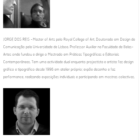
JORGE DOS REIS - Master of Arts pelo Royal College of Art, Doutorado em Design de
Comunicação pela Universidade de Lisboa. Professor Auxiliar na Faculdade de Belas-
Artes onde fundou e dirige o Mestrado em Práticas Tipográficas e Editoriais
Contemporâneas. Tem uma actividade dual enquanto projectista e artista: faz design
gráfico e tipográfico desde 1996 em atelier próprio; expõe desenho e faz
performance, realizando exposições individuais e participando em mostras colectivas.