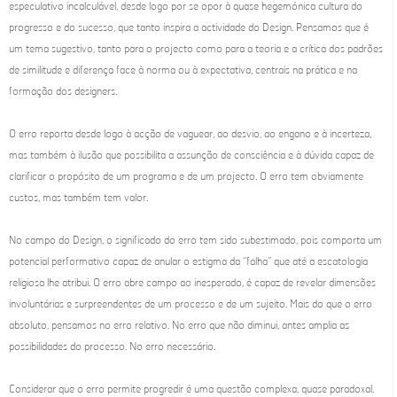
especulativo incalculável, desde logo por se opor à quase hegemónica cultura do
progresso e do sucesso, que tanto inspira a actividade do Design. Pensamos que é
um tema sugestivo, tanto para o projecto como para a teoria e a crítica dos padrões
de similitude e diferença face à norma ou à expectativa, centrais na prática e na
formação dos designers.
O erro reporta desde logo à acção de vaguear, ao desvio, ao engano e à incerteza,
mas também à ilusão que possibilita a assunção de consciência e à dúvida capaz de
clarificar o propósito de um programa e de um projecto. O erro tem obviamente
custos, mas também tem valor.
No campo do Design, o significado do erro tem sido subestimado, pois comporta um
potencial performativo capaz de anular o estigma da “falha” que até a escatologia
religiosa lhe atribui. O erro abre campo ao inesperado, é capaz de revelar dimensões
involuntárias e surpreendentes de um processo e de um sujeito. Mais do que o erro
absoluto, pensamos no erro relativo. No erro que não diminui, antes amplia as
possibilidades do processo. No erro necessário.
Considerar que o erro permite progredir é uma questão complexa, quase paradoxal,