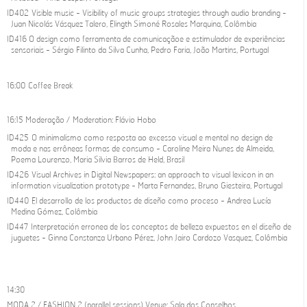
ID402 Visible music - Visibility of music groups strategies through audio branding -
Juan Nicolás Vásquez Talero, Elingth Simoné Rosales Marquina, Colômbia
ID416 O design como ferramenta de comunicaçãoe e estimulador de experiências
sensoriais - Sérgio Filinto da Silva Cunha, Pedro Faria, João Martins, Portugal
16:00 Coffee Break
16:15 Moderação / Moderation: Flávio Hobo
ID425 O minimalismo como resposta ao excesso visual e mental no design de
moda e nas errôneas formas de consumo - Caroline Meira Nunes de Almeida,
Poema Lourenzo, Maria Silvia Barros de Held, Brasil
ID426 Visual Archives in Digital Newspapers: an approach to visual lexicon in an
information visualization prototype - Marta Fernandes, Bruno Giesteira, Portugal
ID440 El desarrollo de los productos de diseño como proceso - Andrea Lucía
Medina Gómez, Colômbia
ID447 Interpretación erronea de los conceptos de belleza expuestos en el diseño de
juguetes - Ginna Constanza Urbano Pérez, John Jairo Cardozo Vasquez, Colômbia
14:30
MODA 2 / FASHION 2 (parallel sessions) Venue: Sala dos Conselhos