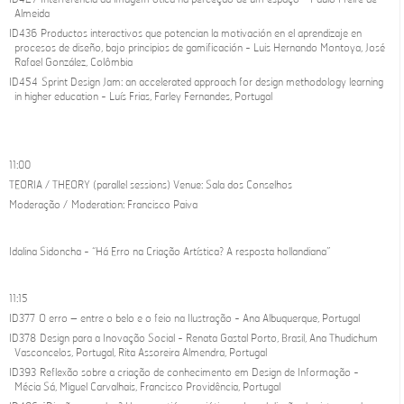
Almeida
ID436 Productos interactivos que potencian la motivación en el aprendizaje en
procesos de diseño, bajo principios de gamificación - Luis Hernando Montoya, José
Rafael González, Colômbia
ID454 Sprint Design Jam: an accelerated approach for design methodology learning
in higher education - Luís Frias, Farley Fernandes, Portugal
11:00
TEORIA / THEORY (parallel sessions) Venue: Sala dos Conselhos
Moderação / Moderation: Francisco Paiva
Idalina Sidoncha - “Há Erro na Criação Artística? A resposta hollandiana”
11:15
ID377 O erro – entre o belo e o feio na Ilustração - Ana Albuquerque, Portugal
ID378 Design para a Inovação Social - Renata Gastal Porto, Brasil, Ana Thudichum
Vasconcelos, Portugal, Rita Assoreira Almendra, Portugal
ID393 Reflexão sobre a criação de conhecimento em Design de Informação -
Mécia Sá, Miguel Carvalhais, Francisco Providência, Portugal