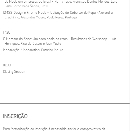
de Moda em empresas do Brasil - Romy Tutia, Francisca Dantas Mendes, Lara
Leite Barbosa de Senne, Brasil
ID455 Design e Erro na Moda – Utilização do Cobertor de Papa - Alexandra
Cruchinho, Alexandra Moura, Paula Peres, Portugal
17:30
O Homem do Saco: Um saco cheio de erros - Resultados do Workshop - Luís
Henriques, Ricardo Castro e Juan Yusta
Moderação / Moderation: Catarina Moura
18:00
Closing Session
INSCRIÇÃO
Para formalização da inscrição é necessário enviar o comprovativo de