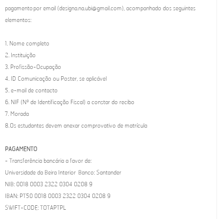
pagamento por email (designa.na.ubi@gmail.com), acompanhado dos seguintes
elementos:
1. Nome completo
2. Instituição
3. Profissão-Ocupação
4. ID Comunicação ou Poster, se aplicável
5. e-mail de contacto
6. NIF (Nº de Identificação Fiscal) a constar do recibo
7. Morada
8. Os estudantes devem anexar comprovativo de matrícula
PAGAMENTO
- Transferência bancária a favor de:
Universidade da Beira Interior Banco: Santander
NIB: 0018 0003 2322 0304 0208 9
IBAN: PT50 0018 0003 2322 0304 0208 9
SWIFT-CODE: TOTAPTPL