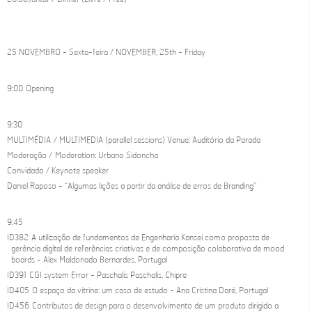
25 NOVEMBRO - Sexta-feira / NOVEMBER, 25th - Friday
9:00 Opening
9:30
MULTIMÉDIA / MULTIMEDIA (parallel sessions) Venue: Auditório da Parada
Moderação / Moderation: Urbano Sidoncha
Convidado / Keynote speaker
Daniel Raposo - “Algumas lições a partir da análise de erros de Branding”
9:45
ID382 A utilização de fundamentos de Engenharia Kansei como proposta de
gerência digital de referências criativas e de composição colaborativa de mood
boards - Alex Maldonado Bernardes, Portugal
ID391 CGI system Error - Paschalis Paschalis, Chipre
ID405 O espaço da vitrine: um caso de estudo - Ana Cristina Daré, Portugal
ID456 Contributos de design para o desenvolvimento de um produto dirigido a