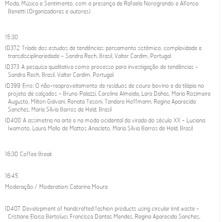
Moda, Música e Sentimento, com a presença de Rafaela Norogrando e Alfonso
Benetti (Organizadores e autores)
15:30
ID372 Tríade dos estudos de tendências: pensamento sistêmico, complexidade e
transdisciplinariedade - Sandra Rech, Brasil, Valter Cardim, Portugal
ID373 A pesquisa qualitativa como processo para investigação de tendências -
Sandra Rech, Brasil, Valter Cardim, Portugal
ID399 Erro: O não-reaproveitamento de resíduos de couro bovino e da tilápia no
projeto de calçados - Bruno Palazzi, Caroline Almeida, Lara Dahas, Maria Rozimeire
Augusto, Milton Galvani, Renata Tesoni, Tandara Hoffmann, Regina Aparecida
Sanches, Maria Sílvia Barros de Held, Brasil
ID400 A assimetria na arte e na moda ocidental da virada do século XX - Luciana
Iwamoto, Laura Mello de Mattos Anacleto, Maria Sílvia Barros de Held, Brasil
16:30 Coffee Break
16:45
Moderação / Moderation: Catarina Moura
ID407 Development of handcrafted fashion products using circular knit waste -
Cristiane Eloisa Bertoluci, Francisca Dantas Mendes, Regina Aparecida Sanches,