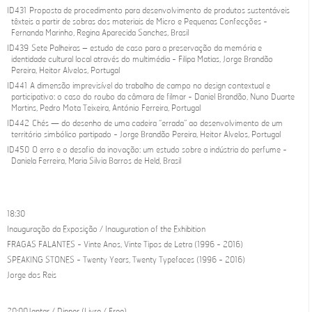
ID431 Proposta de procedimento para desenvolvimento de produtos sustentáveis
têxteis a partir de sobras dos materiais de Micro e Pequenas Confecções -
Fernanda Marinho, Regina Aparecida Sanches, Brasil
ID439 Sete Palheiras – estudo de caso para a preservação da memória e
identidade cultural local através do multimédia - Filipa Matias, Jorge Brandão
Pereira, Heitor Alvelos, Portugal
ID441 A dimensão imprevisível do trabalho de campo no design contextual e
participativo: o caso do roubo da câmara de filmar - Daniel Brandão, Nuno Duarte
Martins, Pedro Mota Teixeira, António Ferreira, Portugal
ID442 Chés — do desenho de uma cadeira “errada” ao desenvolvimento de um
território simbólico partipado - Jorge Brandão Pereira, Heitor Alvelos, Portugal
ID450 O erro e o desafio da inovação: um estudo sobre a indústria do perfume -
Daniela Ferreira, Maria Silvia Barros de Held, Brasil
18:30
Inauguração da Exposição / Inauguration of the Exhibition
FRAGAS FALANTES - Vinte Anos, Vinte Tipos de Letra (1996 - 2016)
SPEAKING STONES - Twenty Years, Twenty Typefaces (1996 - 2016)
Jorge dos Reis
20:00 Jantar / Dinner (Livre / Free)