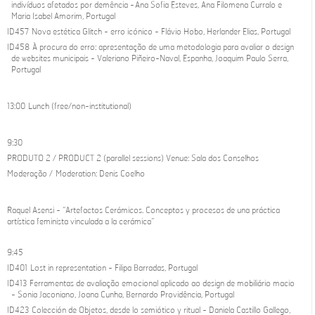
indivíduos afetados por demência - Ana Sofia Esteves, Ana Filomena Curralo e
Maria Isabel Amorim, Portugal
ID457 Nova estética Glitch - erro icónico - Flávio Hobo, Herlander Elias, Portugal
ID458 À procura do erro: apresentação de uma metodologia para avaliar o design
de websites municipais - Valeriano Piñeiro-Naval, Espanha, Joaquim Paulo Serra,
Portugal
13:00 Lunch (free/non-institutional)
9:30
PRODUTO 2 / PRODUCT 2 (parallel sessions) Venue: Sala dos Conselhos
Moderação / Moderation: Denis Coelho
Raquel Asensi - “Artefactos Cerámicos. Conceptos y procesos de una práctica
artística feminista vinculada a la cerámica”
9:45
ID401 Lost in representation - Filipa Barradas, Portugal
ID413 Ferramentas de avaliação emocional aplicado ao design de mobiliário macio
- Sonia Jaconiano, Joana Cunha, Bernardo Providência, Portugal
ID423 Colección de Objetos, desde lo semiótico y ritual - Daniela Castillo Gallego,