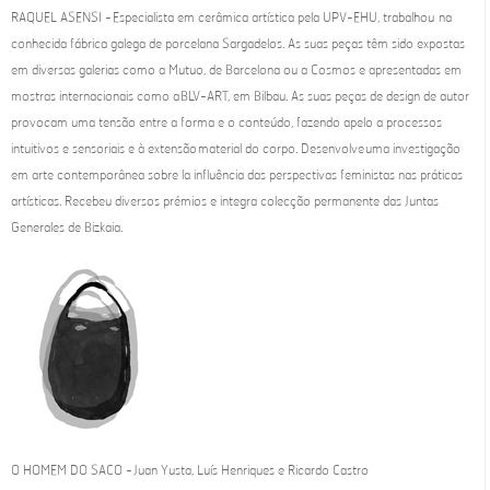
RAQUEL ASENSI - Especialista em cerâmica artística pela UPV-EHU, trabalhou na
conhecida fábrica galega de porcelana Sargadelos. As suas peças têm sido expostas
em diversas galerias como a Mutuo, de Barcelona ou a Cosmos e apresentadas em
mostras internacionais como a BLV-ART, em Bilbau. As suas peças de design de autor
provocam uma tensão entre a forma e o conteúdo, fazendo apelo a processos
intuitivos e sensoriais e à extensão material do corpo. Desenvolve uma investigação
em arte contemporânea sobre la influência das perspectivas feministas nas práticas
artísticas. Recebeu diversos prémios e integra colecção permanente das Juntas
Generales de Bizkaia.
O HOMEM DO SACO - Juan Yusta, Luís Henriques e Ricardo Castro