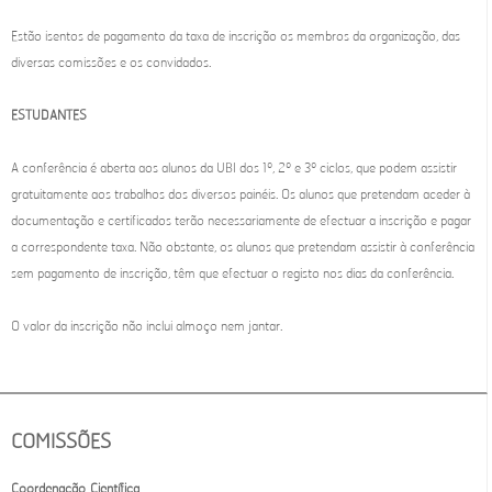
Estão isentos de pagamento da taxa de inscrição os membros da organização, das
diversas comissões e os convidados.
ESTUDANTES
A conferência é aberta aos alunos da UBI dos 1º, 2º e 3º ciclos, que podem assistir
gratuitamente aos trabalhos dos diversos painéis. Os alunos que pretendam aceder à
documentação e certificados terão necessariamente de efectuar a inscrição e pagar
a correspondente taxa. Não obstante, os alunos que pretendam assistir à conferência
sem pagamento de inscrição, têm que efectuar o registo nos dias da conferência.
O valor da inscrição não inclui almoço nem jantar.
COMISSÕES
Coordenação Científica