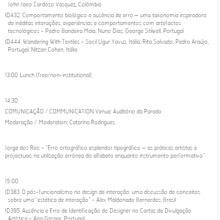
John Jairo Cardozo Vasquez, Colômbia
ID432 Comportamento biológico e ausência de erro – uma taxonomia inspiradora
de inéditas interações, experiências e comportamentos com artefactos
tecnológicos - Pedro Bandeira Maia, Nuno Dias, George Stilwell, Portugal
ID444 Wandering With Textiles - Secil Ugur Yavuz, Itália, Rita Salvado, Pedro Araújo,
Portugal, Nitzan Cohen, Itália
13:00 Lunch (free/non-institutional)
14:30
COMUNICAÇÃO / COMMUNICATION Venue: Auditório da Parada
Moderação / Moderation: Catarina Rodrigues
Jorge dos Reis - “Erro ortográfico esplendor tipográfico – as práticas artistas e
projectuais na utilização errónea do alfabeto enquanto instrumento performativo”
15:00
ID383 O pós-funcionalismo no design de interação: uma discussão de conceitos
sobre uma “estética de interação” - Alex Maldonado Bernardes, Brasil
ID395 Ausência e Erro de Identificação do Designer no Cartaz de Divulgação
Artística - Ana Gaspar, Portugal