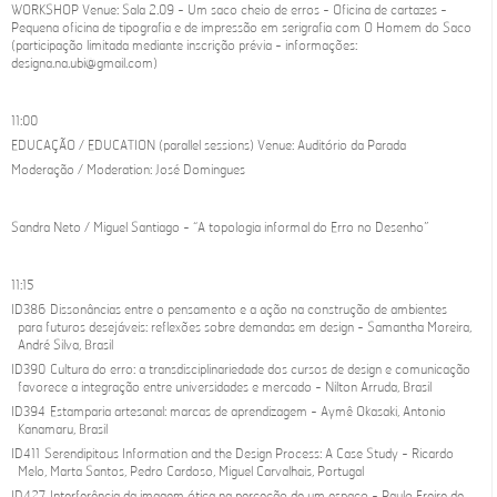
WORKSHOP Venue: Sala 2.09 - Um saco cheio de erros - Oficina de cartazes -
Pequena oficina de tipografia e de impressão em serigrafia com O Homem do Saco
(participação limitada mediante inscrição prévia - informações:
designa.na.ubi@gmail.com)
11:00
EDUCAÇÃO / EDUCATION (parallel sessions) Venue: Auditório da Parada
Moderação / Moderation: José Domingues
Sandra Neto / Miguel Santiago - “A topologia informal do Erro no Desenho”
11:15
ID386 Dissonâncias entre o pensamento e a ação na construção de ambientes
para futuros desejáveis: reflexões sobre demandas em design - Samantha Moreira,
André Silva, Brasil
ID390 Cultura do erro: a transdisciplinariedade dos cursos de design e comunicação
favorece a integração entre universidades e mercado - Nilton Arruda, Brasil
ID394 Estamparia artesanal: marcas de aprendizagem - Aymê Okasaki, Antonio
Kanamaru, Brasil
ID411 Serendipitous Information and the Design Process: A Case Study - Ricardo
Melo, Marta Santos, Pedro Cardoso, Miguel Carvalhais, Portugal
ID427 Interferência da imagem ótica na perceção de um espaço - Paulo Freire de