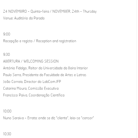
24 NOVEMBRO - Quinta-feira / NOVEMBER, 24th - Thursday
Venue: Auditório da Parada
9:00
Recepção e registo / Reception and registration
9:30
ABERTURA / WELCOMING SESSION
António Fidalgo, Reitor da Universidade da Beira Interior
Paulo Serra, Presidente da Faculdade de Artes e Letras
João Correia, Director do LabCom.IFP
Catarina Moura, Comissão Executiva
Francisco Paiva, Coordenação Científica
10:00
Nuno Saraiva - Errata: onde se diz "cliente", leia-se "censor"
10:30