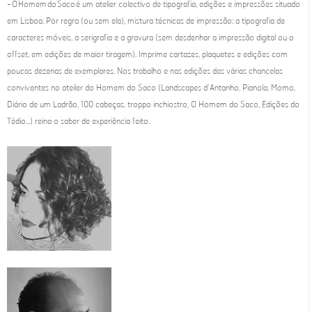
- O Homem do Saco é um atelier colectivo de tipografia, edições e impressões situado
em Lisboa. Por regra (ou sem ela), mistura técnicas de impressão: a tipografia de
caracteres móveis, a serigrafia e a gravura (sem desdenhar a impressão digital ou o
offset, em edições de maior tiragem). Imprime cartazes, plaquetes e edições com
poucas dezenas de exemplares. Nos trabalho e nas edições das várias chancelas
conviventes no ateiler do Homem do Saco (Landscapes d’Antanho, Pianola, Momo,
Diário de um Ladrão, 100 cabeças, troppo inchiostro, O Homem do Saco, Edições do
Tédio...) reina o saber de experiência feito.