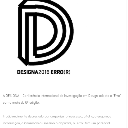
A DESIGNA - Conferência Internacional de Investigação em Design, adopta o “Erro”
como mote da 6ª edição.
Tradicionalmente depreciado por corporizar o insucesso, a falha, o engano, a
incorrecção, a ignorância ou mesmo o disparate, o “erro” tem um potencial